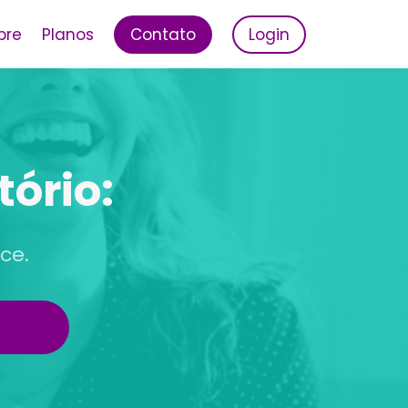
bre
Planos
Contato
Login
tório:
ce.