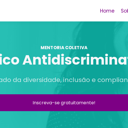
Home
So
MENTORIA COLETIVA
ico Antidiscrimina
iado da diversidade, inclusão e complian
Inscreva-se gratuitamente!