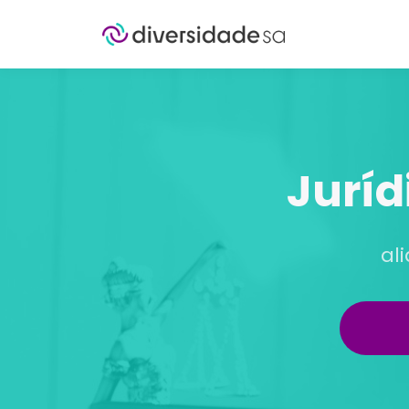
Juríd
al