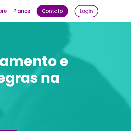
bre
Planos
Contato
Login
tamento e
egras na