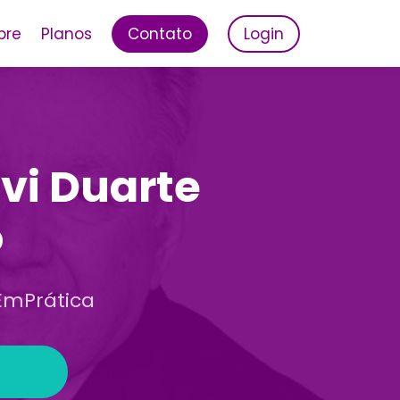
bre
Planos
Contato
Login
ivi Duarte
o
EmPrática