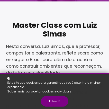
Master Class com Luiz
Simas
Nesta conversa, Luiz Simas, que é professor,
compositor e palestrante, reflete sobre como
enxergar o Brasil para além do crachá e
como construir ambientes que reconheçam,
de fato, essa pluralidade.
Este site usa cookies para garantir que você obtenha a melhor
Mais do que entender a diversidade regional
experiência.
Saber mais
ou
aceitar cookies individuais
.
como uma característica, o desafio é
compreender como ela impacta
Entendi!
pertencimento, acesso e oportunidades