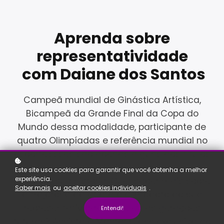
Aprenda sobre
representatividade
com Daiane dos Santos
Campeã mundial de Ginástica Artística,
Bicampeã da Grande Final da Copa do
Mundo dessa modalidade, participante de
quatro Olimpíadas e referência mundial no
esporte.Esses são apenas alguns dos títulos
conquistados por Daiane dos Santos ao
Este site usa cookies para garantir que você obtenha a melhor
experiência.
longo de sua história. Quer saber mais sobre
Saber mais
ou
aceitar cookies individuais
.
a trajetória da atleta e o impacto de sua
representatividade hoje e nas gerações
Entendi!
futuras? Assista a Master Class exclusiva do