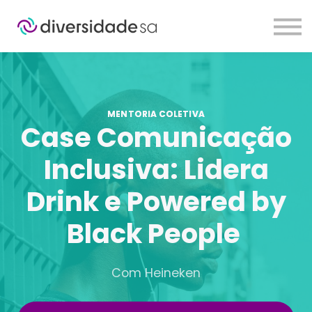
Sobre
Planos
Contato
Login
MENTORIA COLETIVA
Case Comunicação
Inclusiva: Lidera
Drink e Powered by
Black People
Com Heineken