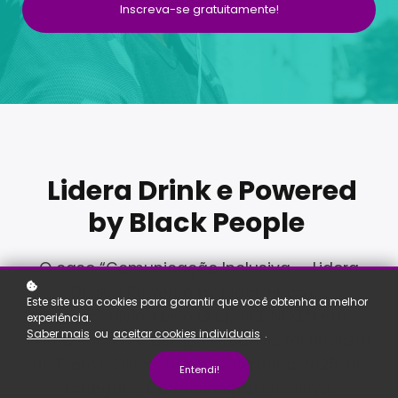
Inscreva-se gratuitamente!
Lidera Drink e Powered
by Black People
O case “Comunicação Inclusiva — Lidera
Drink e Powered by Black People”,
Este site usa cookies para garantir que você obtenha a melhor
desenvolvido pelo Grupo HEINEKEN em
experiência.
Saber mais
ou
aceitar cookies individuais
.
parceria com a Dentsu Creative, foi finalista
do Prêmio Diversidade em Prática 2025, na
Entendi!
categoria Comunicação Inclusiva.