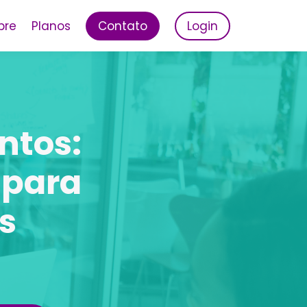
bre
Planos
Contato
Login
ntos:
 para
s