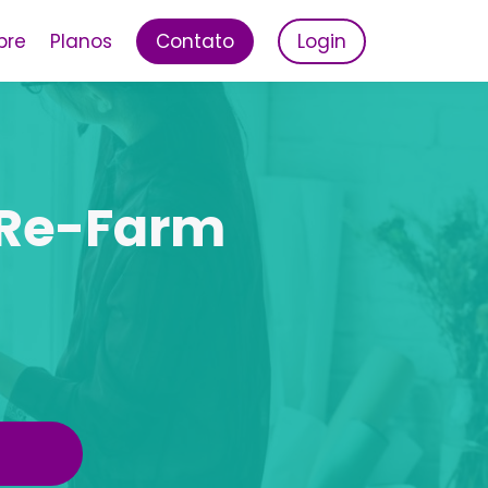
bre
Planos
Contato
Login
 Re-Farm